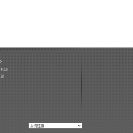
心
和拆卸
问题
门