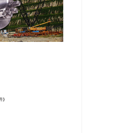
固件》
。