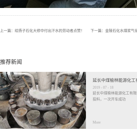
上一篇：
给扬子石化大修中付出汗水的劳动者点赞！
下一篇：
金陵石化水煤浆气
推荐新闻
延长中煤榆林能源化工
2019
-
07
-
18
延长中煤榆林能源化工有限
投料，一次开车成功
More