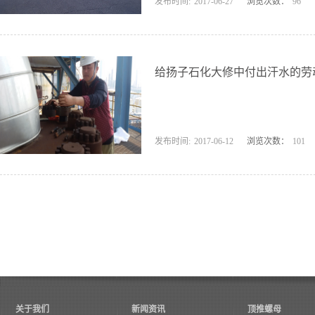
发布时间:
2017
-
06
-
27
浏览次数：
96
给扬子石化大修中付出汗水的劳
发布时间:
2017
-
06
-
12
浏览次数：
101
关于我们
新闻资讯
顶推螺母