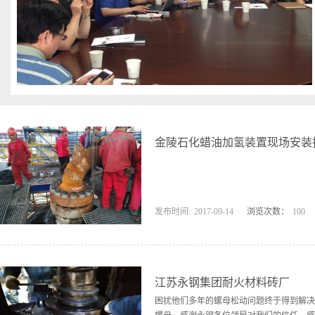
金陵石化蜡油加氢装置现场安装
发布时间:
2017
-
09
-
14
浏览次数：
100
江苏永钢集团耐火材料砖厂
困扰他们多年的螺母松动问题终于得到解决